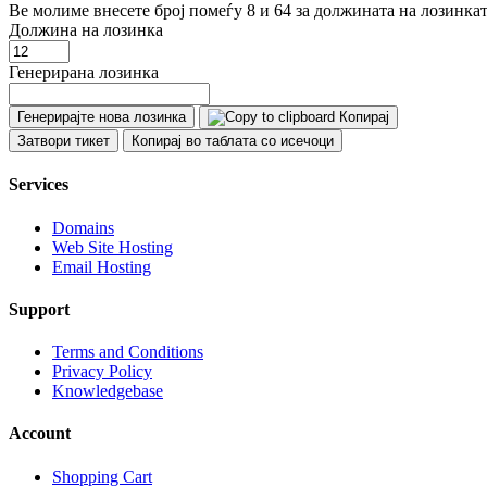
Ве молиме внесете број помеѓу 8 и 64 за должината на лозинка
Должина на лозинка
Генерирана лозинка
Генерирајте нова лозинка
Копирај
Затвори тикет
Копирај во таблата со исечоци
Services
Domains
Web Site Hosting
Email Hosting
Support
Terms and Conditions
Privacy Policy
Knowledgebase
Account
Shopping Cart