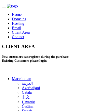
Home
Domains
Hosting
Email
Client Area
Contact
CLIENT AREA
New customers can register during the purchase.
Existing Customers please login.
Macedonian
العربية
Azerbaijani
Català
中文
Hrvatski
Čeština
Dansk