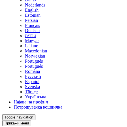
Nederlands
English
Estonian
Persian
Français
Deutsch
עברית
Magyar
Italiano
Macedonian
Norwegian
Português
Português
Română
Русский
Español
Svenska
Türkçe
Українська
Најава на профил
Потрошувачка кошничка
Toggle navigation
Прикажи мени